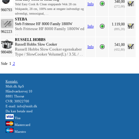
340,00
Info
Tefal Easy Cook & Clean stegepande Wok 28 cm
(272,00)
Wokpande, 28 cm, 100% nem at rengøre indvendigt og
960793
udvendigt, termosignal, . .
STEBA
Steb Fritteuse HF 8000 Family 1800W
1.119,00
Info
Steb Fritteuse HF 8000 Family 1800W ed
(895,20)
962223
. .
RUSSELL HOBBS
Russell Hobbs Slow Cooker
541,00
Info
Russell Hobbs Slow Cooker egenskaber
(432,80)
980486
Type / SlowCooker Volume(L) / 3.5L / . .
Side 1
2
Kontakt:
Midt.dk ApS
Håndværkervej 10
8881 Thorsø
CVR: 30922700
E-mail: info@midt.dk
Du kan betale med
Visa
Mastercard
Maestro