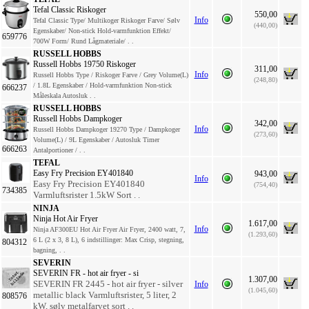
Tefal Classic Riskoger
550,00
Info
Tefal Classic Type/ Multikoger Riskoger Farve/ Sølv
(440,00)
Egenskaber/ Non-stick Hold-varmfunktion Effekt/
659776
700W Form/ Rund Lågmateriale/ . .
RUSSELL HOBBS
Russell Hobbs 19750 Riskoger
311,00
Info
Russell Hobbs Type / Riskoger Farve / Grey Volume(L)
(248,80)
/ 1.8L Egenskaber / Hold-varmfunktion Non-stick
666237
Måleskala Autosluk . .
RUSSELL HOBBS
Russell Hobbs Dampkoger
342,00
Info
Russell Hobbs Dampkoger 19270 Type / Dampkoger
(273,60)
Volume(L) / 9L Egenskaber / Autosluk Timer
666263
Antalportioner / . .
TEFAL
Easy Fry Precision EY401840
943,00
Info
Easy Fry Precision EY401840
(754,40)
734385
Varmluftsrister 1.5kW Sort . .
NINJA
Ninja Hot Air Fryer
1.617,00
Info
Ninja AF300EU Hot Air Fryer Air Fryer, 2400 watt, 7,
(1.293,60)
6 L (2 x 3, 8 L), 6 indstillinger: Max Crisp, stegning,
804312
bagning, . .
SEVERIN
SEVERIN FR - hot air fryer - si
1.307,00
SEVERIN FR 2445 - hot air fryer - silver
Info
(1.045,60)
metallic black Varmluftsrister, 5 liter, 2
808576
kW, sølv metalfarvet sort . .