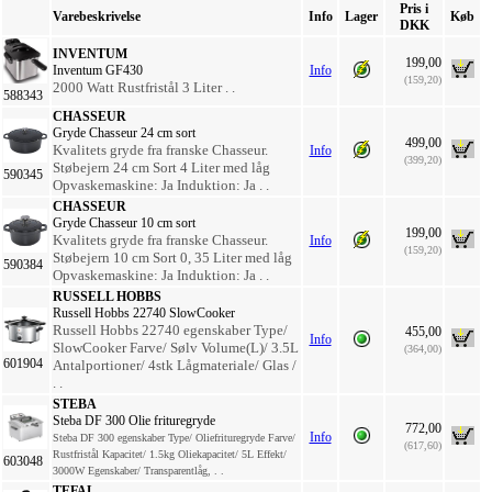
Pris i
Varebeskrivelse
Info
Lager
Køb
DKK
INVENTUM
199,00
Inventum GF430
Info
(159,20)
2000 Watt Rustfristål 3 Liter . .
588343
CHASSEUR
Gryde Chasseur 24 cm sort
499,00
Kvalitets gryde fra franske Chasseur.
Info
(399,20)
Støbejern 24 cm Sort 4 Liter med låg
590345
Opvaskemaskine: Ja Induktion: Ja . .
CHASSEUR
Gryde Chasseur 10 cm sort
199,00
Kvalitets gryde fra franske Chasseur.
Info
(159,20)
Støbejern 10 cm Sort 0, 35 Liter med låg
590384
Opvaskemaskine: Ja Induktion: Ja . .
RUSSELL HOBBS
Russell Hobbs 22740 SlowCooker
Russell Hobbs 22740 egenskaber Type/
455,00
Info
SlowCooker Farve/ Sølv Volume(L)/ 3.5L
(364,00)
601904
Antalportioner/ 4stk Lågmateriale/ Glas /
. .
STEBA
Steba DF 300 Olie frituregryde
772,00
Info
Steba DF 300 egenskaber Type/ Oliefrituregryde Farve/
(617,60)
Rustfristål Kapacitet/ 1.5kg Oliekapacitet/ 5L Effekt/
603048
3000W Egenskaber/ Transparentlåg, . .
TEFAL