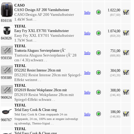
CASO
CASO Design AF 200 Varmluftsrister
1.022,00
Info
CASO Design AF 200 Varmluftsrister
(817,60)
1.4kW Sort . .
816116
TEFAL
Easy Fry XXL EY701 Varmluftsrister
1.074,00
Info
Easy Fry XXL EY701 Varmluftsrister
(859,20)
843026
1.7kW Sort . .
TEFAL
Trattoria Aluguss Servierpfanne (Ã˜
751,00
Info
Trattoria Aluguss Servierpfanne (Ã˜ 28
(600,80)
959350
cm / 4.3l) schwarz . .
TEFAL
D52202 Resist Intense 20cm mit
304,00
Info
D52202 Resist Intense 20cm mit Spiegel-
(243,20)
959389
Effekt weinrot . .
TEFAL
D52619 Resist Wokpfanne 28cm mit
308,00
Info
D52619 Resist Wokpfanne 28cm mit
(246,40)
960624
Spiegel-Effekt schwarz . .
TEFAL
Tefal Easy Cook & Clean steg
186,00
Info
Tefal Easy Cook & Clean stegepande 24 cm
(148,80)
Stegepande, 24 cm, 100% nem at rengøre indvendigt
960767
og udvendigt, Thermo-Signal . .
TEFAL
Tefal Easy Cook & Clean steg