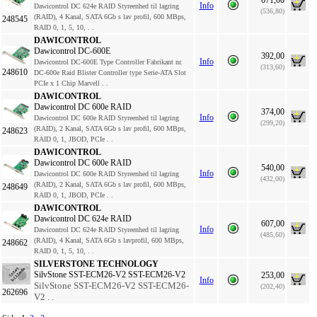
671,00
Info
Dawicontrol DC 624e RAID Styreenhed til lagring
(536,80)
(RAID), 4 Kanal, SATA 6Gb s lav profil, 600 MBps,
248545
RAID 0, 1, 5, 10, . .
DAWICONTROL
Dawicontrol DC-600E
392,00
Info
Dawicontrol DC-600E Type Controller Fabrikant nr.
(313,60)
248610
DC-600e Raid Blister Controller type Serie-ATA Slot
PCIe x 1 Chip Marvell . .
DAWICONTROL
Dawicontrol DC 600e RAID
374,00
Info
Dawicontrol DC 600e RAID Styreenhed til lagring
(299,20)
(RAID), 2 Kanal, SATA 6Gb s lav profil, 600 MBps,
248623
RAID 0, 1, JBOD, PCIe . .
DAWICONTROL
Dawicontrol DC 600e RAID
540,00
Info
Dawicontrol DC 600e RAID Styreenhed til lagring
(432,00)
(RAID), 2 Kanal, SATA 6Gb s lav profil, 600 MBps,
248649
RAID 0, 1, JBOD, PCIe . .
DAWICONTROL
Dawicontrol DC 624e RAID
607,00
Info
Dawicontrol DC 624e RAID Styreenhed til lagring
(485,60)
(RAID), 4 Kanal, SATA 6Gb s lavprofil, 600 MBps,
248662
RAID 0, 1, 5, 10, . .
SILVERSTONE TECHNOLOGY
SilvStone SST-ECM26-V2 SST-ECM26-V2
253,00
Info
SilvStone SST-ECM26-V2 SST-ECM26-
(202,40)
262696
V2 . .