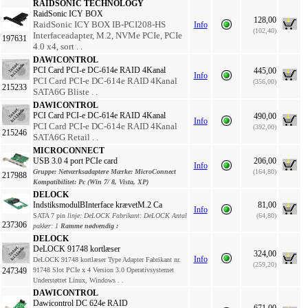
RAIDSONIC TECHNOLOGY
RaidSonic ICY BOX
128,00
RaidSonic ICY BOX IB-PCI208-HS
Info
(102,40)
Interfaceadapter, M.2, NVMe PCIe, PCIe
197631
4.0 x4, sort . .
DAWICONTROL
PCI Card PCI-e DC-614e RAID 4Kanal
445,00
Info
PCI Card PCI-e DC-614e RAID 4Kanal
(356,00)
215233
SATA6G Bliste . .
DAWICONTROL
PCI Card PCI-e DC-614e RAID 4Kanal
490,00
Info
PCI Card PCI-e DC-614e RAID 4Kanal
(392,00)
215246
SATA6G Retail . .
MICROCONNECT
USB 3.0 4 port PCIe card
206,00
Info
Gruppe:
Netværksadaptere
Mærke:
MicroConnect
(164,80)
217988
Kompatibilitet:
Pc (Win 7/ 8, Vista, XP)
DELOCK
IndstiksmodulBInterface krævetM.2 Ca
81,00
Info
SATA 7 pin
linje:
DeLOCK
Fabrikant:
DeLOCK
Antal
(64,80)
237306
pakker:
1
Ramme nødvendig
:
DELOCK
DeLOCK 91748 kortlæser
324,00
Info
DeLOCK 91748 kortlæser Type Adapter Fabrikant nr.
(259,20)
247349
91748 Slot PCIe x 4 Version 3.0 Operativsystemet
Understøttet Linux, Windows . .
DAWICONTROL
Dawicontrol DC 624e RAID