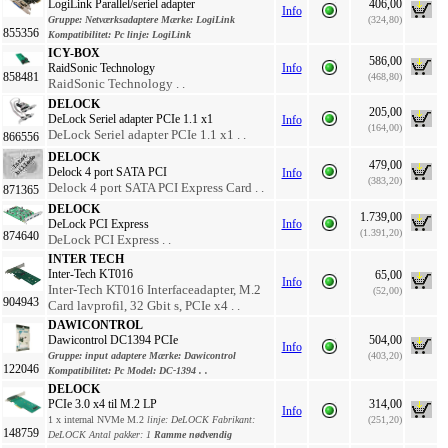
LogiLink Parallel/seriel adapter
406,00
Info
Gruppe:
Netværksadaptere
Mærke:
LogiLink
(324,80)
855356
Kompatibilitet:
Pc
linje:
LogiLink
ICY-BOX
586,00
RaidSonic Technology
Info
858481
(468,80)
RaidSonic Technology . .
DELOCK
205,00
DeLock Seriel adapter PCIe 1.1 x1
Info
(164,00)
DeLock Seriel adapter PCIe 1.1 x1 . .
866556
DELOCK
479,00
Delock 4 port SATA PCI
Info
(383,20)
Delock 4 port SATA PCI Express Card . .
871365
DELOCK
1.739,00
DeLock PCI Express
Info
(1.391,20)
874640
DeLock PCI Express . .
INTER TECH
Inter-Tech KT016
65,00
Info
Inter-Tech KT016 Interfaceadapter, M.2
(52,00)
904943
Card lavprofil, 32 Gbit s, PCIe x4 . .
DAWICONTROL
Dawicontrol DC1394 PCIe
504,00
Info
Gruppe:
input adaptere
Mærke:
Dawicontrol
(403,20)
122046
Kompatibilitet:
Pc
Model:
DC-1394 . .
DELOCK
PCIe 3.0 x4 til M.2 LP
314,00
Info
1 x internal NVMe M.2
linje:
DeLOCK
Fabrikant:
(251,20)
148759
DeLOCK
Antal pakker:
1
Ramme nødvendig