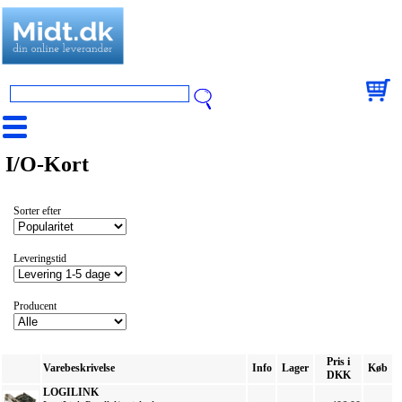
I/O-Kort
Sorter efter
Leveringstid
Producent
Pris i
Varebeskrivelse
Info
Lager
Køb
DKK
LOGILINK