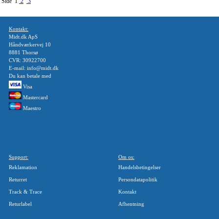
Side 1
2
3
Kontakt:
Midt.dk ApS
Håndværkervej 10
8881 Thorsø
CVR: 30922700
E-mail: info@midt.dk
Du kan betale med
Visa
Mastercard
Maestro
Support:
Om os:
Reklamation
Handelsbetingelser
Returret
Persondatapolitik
Track & Trace
Kontakt
Returlabel
Afhentning