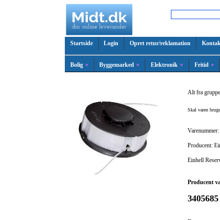
Startside
Login
Opret retur/reklamation
Kontak
Bolig
Byggemarked
Elektronik
Fritid
Alt fra grupp
Skal varen bru
Varenummer:
Producent: Ei
Einhell Reser
Producent v
3405685