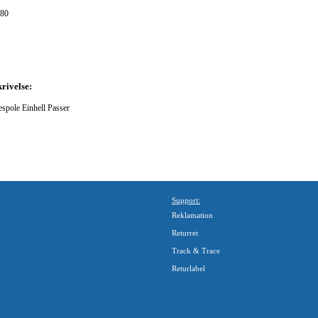
80
rivelse:
espole Einhell Passer
Support:
Reklamation
Returret
Track & Trace
Returlabel