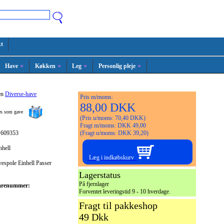
t
Have
Køkken
Leg
Personlig pleje
en
Diverse-have
Pris m/moms:
88,00 DKK
ges som gave
(Pris u/moms: 70,40 DKK)
Fragt m/moms: DKK 49,00
 609353
(Fragt u/moms: DKK 39,20)
nhell
Læg i indkøbskurv
vespole Einhell Passer
Lagerstatus
På fjernlager
arenummer:
Forventet leveringstid 9 - 10 hverdage.
Fragt til pakkeshop
49 Dkk