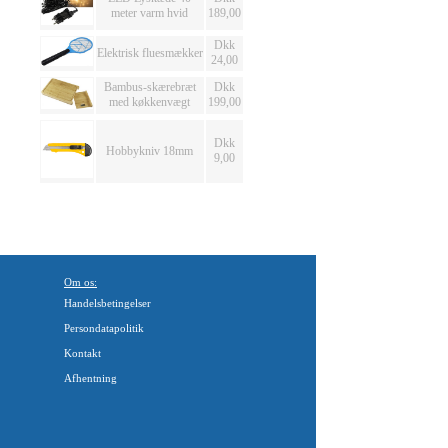
meter varm hvid
189,00
Dkk
Elektrisk fluesmækker
24,00
Bambus-skærebræt
Dkk
med køkkenvægt
199,00
Dkk
Hobbykniv 18mm
9,00
Om os:
Handelsbetingelser
Persondatapolitik
Kontakt
Afhentning