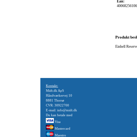
Ean:
40068256106
Produkt besk
Einhell Reserv
Kontakt:
Midt.dk ApS
Håndværkervej 10
8881 Thorsø
CVR: 30922700
E-mail: info@midt.dk
Du kan betale med
Visa
Mastercard
Maestro