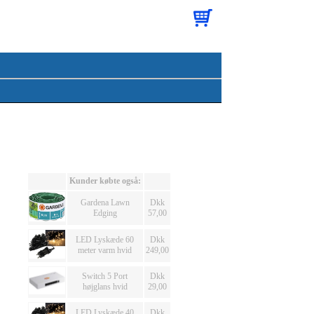
Kunder købte også:
Gardena Lawn
Dkk
Edging
57,00
LED Lyskæde 60
Dkk
meter varm hvid
249,00
Switch 5 Port
Dkk
højglans hvid
29,00
LED Lyskæde 40
Dkk