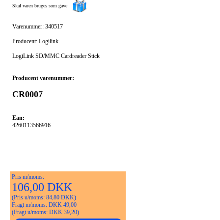
Skal varen bruges som gave
Varenummer: 340517
Producent: Logilink
LogiLink SD/MMC Cardreader Stick
Producent varenummer:
CR0007
Ean:
4260113566916
Pris m/moms:
106,00 DKK
(Pris u/moms: 84,80 DKK)
Fragt m/moms: DKK 49,00
(Fragt u/moms: DKK 39,20)