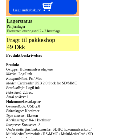
Læg i indkøbskurv
Lagerstatus
På fjernlager
Forventet leveringstid 2 - 3 hverdage.
Fragt til pakkeshop
49 Dkk
Produkt beskrivelse:
Produkt
Gruppe:
Hukommelsesadaptere
Mærke:
LogiLink
Kompatibilitet:
Pc / Mac
Model:
Cardreader USB 2.0 Stick for SD/MMC
Produktlinje:
LogiLink
Fabrikant:
2direct
Antal pakker:
1
Hukommelsesadapter
Grænseflade:
USB 2.0
Enhedstype:
Kortlæser
Type chassis:
Ekstern
Kortlæsertype:
8-i-1 kortlæser
Integreret Kortlæser:
8
Understøttet flashhukommelse:
SDHC hukommelseskort /
MultiMediaCardmobile / RS-MMC / MultiMediaCard / SD