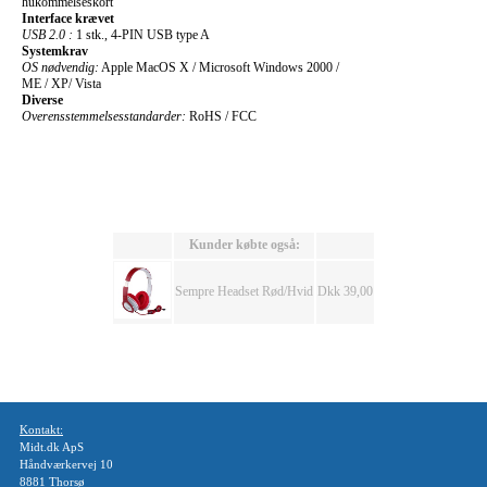
hukommelseskort
Interface krævet
USB 2.0 :
1 stk., 4-PIN USB type A
Systemkrav
OS nødvendig:
Apple MacOS X / Microsoft Windows 2000 /
ME / XP/ Vista
Diverse
Overensstemmelsesstandarder:
RoHS / FCC
Kunder købte også:
Sempre Headset Rød/Hvid
Dkk 39,00
Kontakt:
Midt.dk ApS
Håndværkervej 10
8881 Thorsø