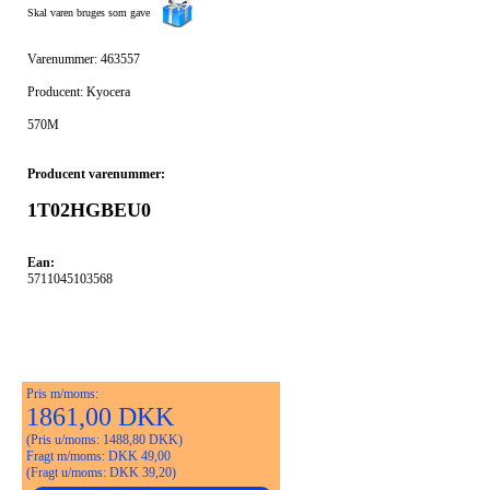
Skal varen bruges som gave
Varenummer: 463557
Producent: Kyocera
570M
Producent varenummer:
1T02HGBEU0
Ean:
5711045103568
Pris m/moms:
1861,00 DKK
(Pris u/moms: 1488,80 DKK)
Fragt m/moms: DKK 49,00
(Fragt u/moms: DKK 39,20)