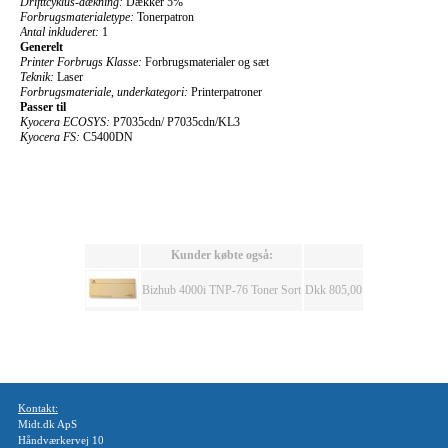
Drifttcyklus-dækning:
Dækker 5%
Forbrugsmaterialetype:
Tonerpatron
Antal inkluderet:
1
Generelt
Printer Forbrugs Klasse:
Forbrugsmaterialer og sæt
Teknik:
Laser
Forbrugsmateriale, underkategori:
Printerpatroner
Passer til
Kyocera ECOSYS:
P7035cdn/ P7035cdn/KL3
Kyocera FS:
C5400DN
Kunder købte også:
Bizhub 4000i TNP-76 Toner Sort
Dkk 805,00
Kontakt:
Midt.dk ApS
Håndværkervej 10