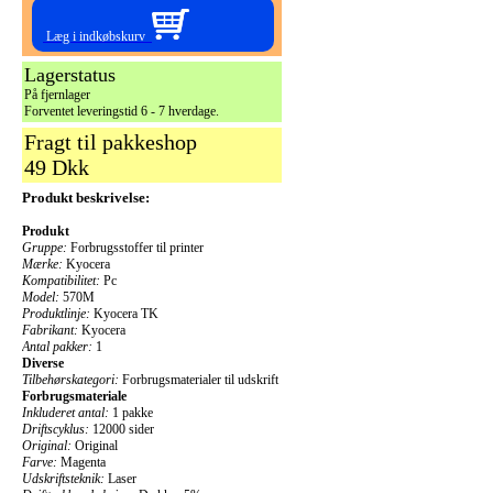
Læg i indkøbskurv
Lagerstatus
På fjernlager
Forventet leveringstid 6 - 7 hverdage.
Fragt til pakkeshop
49 Dkk
Produkt beskrivelse:
Produkt
Gruppe:
Forbrugsstoffer til printer
Mærke:
Kyocera
Kompatibilitet:
Pc
Model:
570M
Produktlinje:
Kyocera TK
Fabrikant:
Kyocera
Antal pakker:
1
Diverse
Tilbehørskategori:
Forbrugsmaterialer til udskrift
Forbrugsmateriale
Inkluderet antal:
1 pakke
Driftscyklus:
12000 sider
Original:
Original
Farve:
Magenta
Udskriftsteknik:
Laser