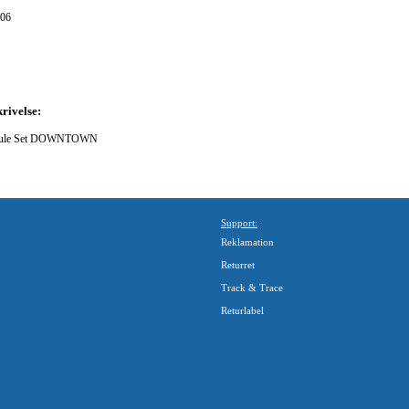
06
rivelse:
oule Set DOWNTOWN
Support:
Reklamation
Returret
Track & Trace
Returlabel