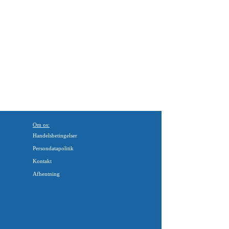
Om os:
Handelsbetingelser
Persondatapolitik
Kontakt
Afhentning