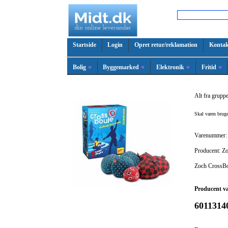
Startside
Login
Opret retur/reklamation
Kontak
Bolig
Byggemarked
Elektronik
Fritid
Alt fra grupp
Skal varen bru
Varenummer:
Producent: Z
Zoch Cross
Producent v
6011314