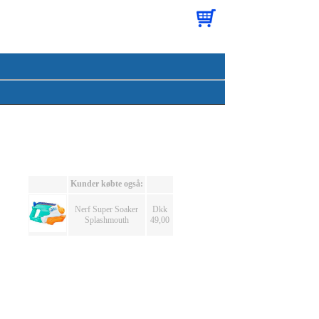
Kunder købte også:
Nerf Super Soaker
Dkk
Splashmouth
49,00