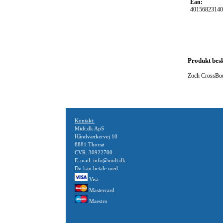
Ean:
40156823140
Produkt besk
Zoch CrossB
Kontakt:
Midt.dk ApS
Håndværkervej 10
8881 Thorsø
CVR: 30922700
E-mail: info@midt.dk
Du kan betale med
Visa
Mastercard
Maestro