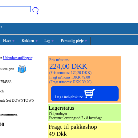
t
Have
Køkken
Leg
Personlig pleje
en
Udendørsspil/legetøj
Pris m/moms:
224,00 DKK
ges som gave
(Pris u/moms: 179,20 DKK)
Fragt m/moms: DKK 49,00
 754563
(Fragt u/moms: DKK 39,20)
och
Læg i indkøbskurv
Boule Set DOWNTOWN
Lagerstatus
På fjernlager
arenummer:
Forventet leveringstid 7 - 8 hverdage.
00
Fragt til pakkeshop
49 Dkk