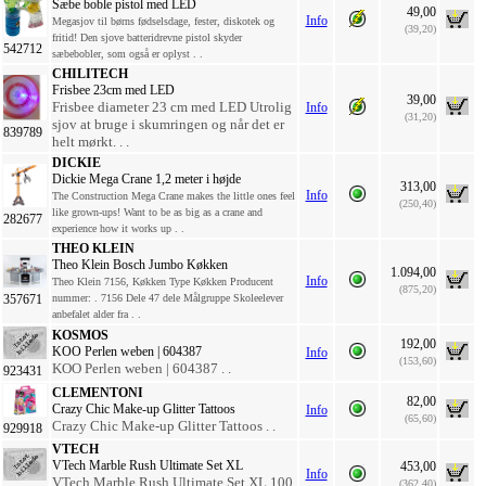
Sæbe boble pistol med LED
49,00
Info
Megasjov til børns fødselsdage, fester, diskotek og
(39,20)
fritid! Den sjove batteridrevne pistol skyder
542712
sæbebobler, som også er oplyst . .
CHILITECH
Frisbee 23cm med LED
39,00
Frisbee diameter 23 cm med LED Utrolig
Info
(31,20)
sjov at bruge i skumringen og når det er
839789
helt mørkt. . .
DICKIE
Dickie Mega Crane 1,2 meter i højde
313,00
Info
The Construction Mega Crane makes the little ones feel
(250,40)
like grown-ups! Want to be as big as a crane and
282677
experience how it works up . .
THEO KLEIN
Theo Klein Bosch Jumbo Køkken
1.094,00
Info
Theo Klein 7156, Køkken Type Køkken Producent
(875,20)
357671
nummer: . 7156 Dele 47 dele Målgruppe Skoleelever
anbefalet alder fra . .
KOSMOS
192,00
KOO Perlen weben | 604387
Info
(153,60)
KOO Perlen weben | 604387 . .
923431
CLEMENTONI
82,00
Crazy Chic Make-up Glitter Tattoos
Info
(65,60)
Crazy Chic Make-up Glitter Tattoos . .
929918
VTECH
VTech Marble Rush Ultimate Set XL
453,00
Info
VTech Marble Rush Ultimate Set XL 100
(362,40)