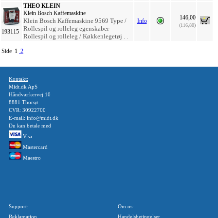
THEO KLEIN
Klein Bosch Kaffemaskine
146,00
Klein Bosch Kaffemaskine 9569 Type /
Info
(116,80)
Rollespil og rolleleg egenskaber
193115
Rollespil og rolleleg / Køkkenlegetøj . .
Side 1
2
Kontakt:
Midt.dk ApS
Håndværkervej 10
8881 Thorsø
CVR: 30922700
E-mail: info@midt.dk
Du kan betale med
Visa
Mastercard
Maestro
Support:
Om os:
Reklamation
Handelsbetingelser