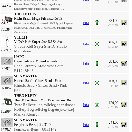
(124,80)
Rollespilogrolleleg Rollespilogrolleleg /
644232
Legetøjsværktøj egenskaber Alder(fra) / . .
THEO KLEIN
Klein Braun Mega Frisørsæt 5873
334,00
Info
Klein Braun Mega Frisørsæt 5873 Type / Legesæt
(267,20)
egenskaber Alder(fra) / 3 Materiale / Plastiklegetøj
705384
Antaldele / . .
VTECH
V-Tech Kidi Super Star DJ Studio
466,00
Info
V-Tech Kidi Super Star DJ Studio
(372,80)
708515
Microfone . .
HAPE
Hape Farbmix-Motorikschleife
294,00
Info
Hape Farbmix-Motorikschleife
(235,20)
907974
E11648H48 . .
SPINMASTER
Kinetic Sand - Glitter Sand - Pink
106,00
Info
Kinetic Sand - Glitter Sand - Pink
(84,80)
921052
(6060800) . .
THEO KLEIN
Theo Klein Bosch Mini Boremaskine 845
129,00
Type Rollespil og rolleleg egenskaber
Info
(103,20)
Rollespil og rolleleg Legetøjsværktøj
162994
Mærke Klein . .
SPINMASTER
244,00
Perplexus Beast | 6053142
Info
(195,20)
Perplexus Beast | 6053142 . .
187543