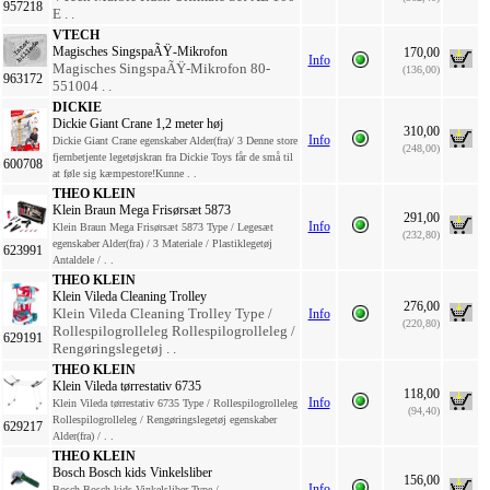
957218
E . .
VTECH
Magisches SingspaÃŸ-Mikrofon
170,00
Info
Magisches SingspaÃŸ-Mikrofon 80-
(136,00)
963172
551004 . .
DICKIE
Dickie Giant Crane 1,2 meter høj
310,00
Info
Dickie Giant Crane egenskaber Alder(fra)/ 3 Denne store
(248,00)
fjernbetjente legetøjskran fra Dickie Toys får de små til
600708
at føle sig kæmpestore!Kunne . .
THEO KLEIN
Klein Braun Mega Frisørsæt 5873
291,00
Info
Klein Braun Mega Frisørsæt 5873 Type / Legesæt
(232,80)
egenskaber Alder(fra) / 3 Materiale / Plastiklegetøj
623991
Antaldele / . .
THEO KLEIN
Klein Vileda Cleaning Trolley
276,00
Klein Vileda Cleaning Trolley Type /
Info
(220,80)
Rollespilogrolleleg Rollespilogrolleleg /
629191
Rengøringslegetøj . .
THEO KLEIN
Klein Vileda tørrestativ 6735
118,00
Info
Klein Vileda tørrestativ 6735 Type / Rollespilogrolleleg
(94,40)
Rollespilogrolleleg / Rengøringslegetøj egenskaber
629217
Alder(fra) / . .
THEO KLEIN
Bosch Bosch kids Vinkelsliber
156,00
Info
Bosch Bosch kids Vinkelsliber Type /