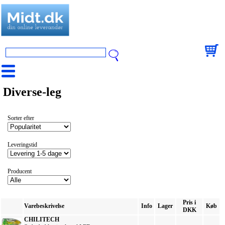
Diverse-leg
Sorter efter
Leveringstid
Producent
Pris i
Varebeskrivelse
Info
Lager
Køb
DKK
CHILITECH