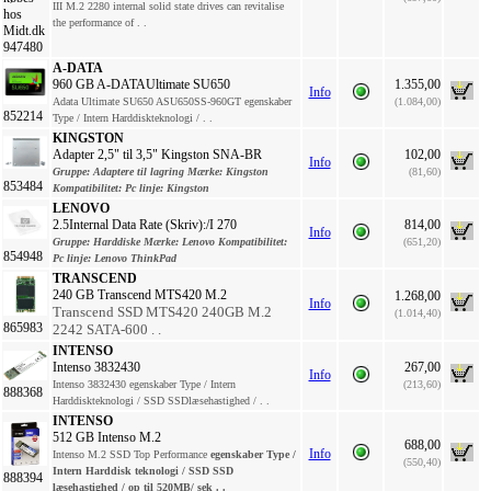
III M.2 2280 internal solid state drives can revitalise
the performance of . .
947480
A-DATA
960 GB A-DATAUltimate SU650
1.355,00
Info
Adata Ultimate SU650 ASU650SS-960GT egenskaber
(1.084,00)
852214
Type / Intern Harddiskteknologi / . .
KINGSTON
Adapter 2,5" til 3,5" Kingston SNA-BR
102,00
Info
Gruppe:
Adaptere til lagring
Mærke:
Kingston
(81,60)
853484
Kompatibilitet:
Pc
linje:
Kingston
LENOVO
2.5Internal Data Rate (Skriv):/I 270
814,00
Info
Gruppe:
Harddiske
Mærke:
Lenovo
Kompatibilitet:
(651,20)
854948
Pc
linje:
Lenovo ThinkPad
TRANSCEND
240 GB Transcend MTS420 M.2
1.268,00
Info
Transcend SSD MTS420 240GB M.2
(1.014,40)
865983
2242 SATA-600 . .
INTENSO
Intenso 3832430
267,00
Info
Intenso 3832430 egenskaber Type / Intern
(213,60)
888368
Harddiskteknologi / SSD SSDlæsehastighed / . .
INTENSO
512 GB Intenso M.2
688,00
Info
Intenso M.2 SSD Top Performance
egenskaber
Type /
(550,40)
Intern Harddisk teknologi / SSD SSD
888394
læsehastighed / op til 520MB/ sek . .