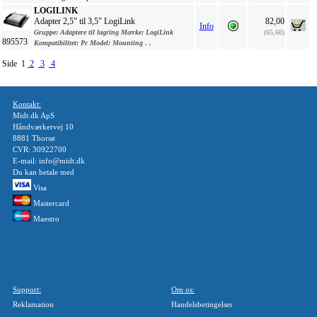
LOGILINK
Adapter 2,5" til 3,5" LogiLink
82,00
Info
Gruppe:
Adaptere til lagring
Mærke:
LogiLink
(65,60)
895573
Kompatibilitet:
Pc
Model:
Mounting . .
Side 1
2
3
4
Kontakt:
Midt.dk ApS
Håndværkervej 10
8881 Thorsø
CVR: 30922700
E-mail: info@midt.dk
Du kan betale med
Visa
Mastercard
Maestro
Support:
Om os:
Reklamation
Handelsbetingelser