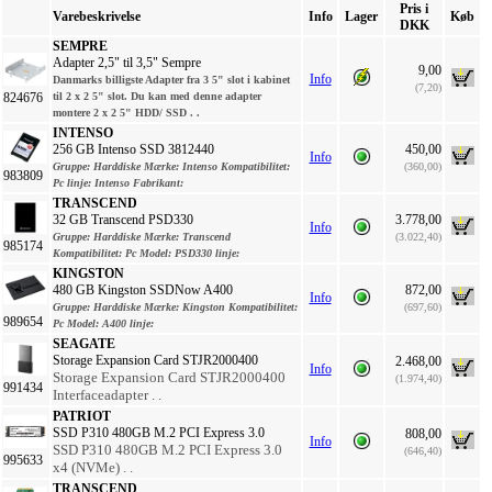
Pris i
Varebeskrivelse
Info
Lager
Køb
DKK
SEMPRE
Adapter 2,5" til 3,5" Sempre
9,00
Info
Danmarks billigste
Adapter fra 3 5" slot i kabinet
(7,20)
til 2 x 2 5" slot. Du kan med denne adapter
824676
montere 2 x 2 5" HDD/ SSD . .
INTENSO
256 GB Intenso SSD 3812440
450,00
Info
Gruppe:
Harddiske
Mærke:
Intenso
Kompatibilitet:
(360,00)
983809
Pc
linje:
Intenso
Fabrikant:
TRANSCEND
32 GB Transcend PSD330
3.778,00
Info
Gruppe:
Harddiske
Mærke:
Transcend
(3.022,40)
985174
Kompatibilitet:
Pc
Model:
PSD330
linje:
KINGSTON
480 GB Kingston SSDNow A400
872,00
Info
Gruppe:
Harddiske
Mærke:
Kingston
Kompatibilitet:
(697,60)
989654
Pc
Model:
A400
linje:
SEAGATE
Storage Expansion Card STJR2000400
2.468,00
Info
Storage Expansion Card STJR2000400
(1.974,40)
991434
Interfaceadapter . .
PATRIOT
SSD P310 480GB M.2 PCI Express 3.0
808,00
Info
SSD P310 480GB M.2 PCI Express 3.0
(646,40)
995633
x4 (NVMe) . .
TRANSCEND