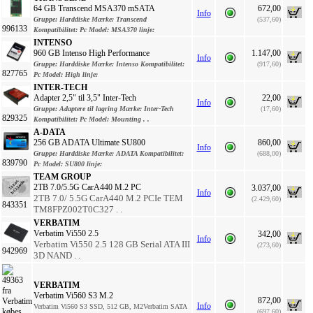
64 GB Transcend MSA370 mSATA
672,00
Info
Gruppe:
Harddiske
Mærke:
Transcend
(537,60)
996133
Kompatibilitet:
Pc
Model:
MSA370
linje:
INTENSO
960 GB Intenso High Performance
1.147,00
Info
Gruppe:
Harddiske
Mærke:
Intenso
Kompatibilitet:
(917,60)
827765
Pc
Model:
High
linje:
INTER-TECH
Adapter 2,5" til 3,5" Inter-Tech
22,00
Info
Gruppe:
Adaptere til lagring
Mærke:
Inter-Tech
(17,60)
829325
Kompatibilitet:
Pc
Model:
Mounting . .
A-DATA
256 GB ADATA Ultimate SU800
860,00
Info
Gruppe:
Harddiske
Mærke:
ADATA
Kompatibilitet:
(688,00)
839790
Pc
Model:
SU800
linje:
TEAM GROUP
2TB 7.0/5.5G CarA440 M.2 PC
3.037,00
Info
2TB 7.0/ 5.5G CarA440 M.2 PCIe TEM
(2.429,60)
843351
TM8FPZ002T0C327 . .
VERBATIM
Verbatim Vi550 2.5
342,00
Info
Verbatim Vi550 2.5 128 GB Serial ATA III
(273,60)
942969
3D NAND . .
VERBATIM
Verbatim Vi560 S3 M.2
872,00
Info
Verbatim Vi560 S3 SSD, 512 GB, M2
Verbatim SATA
(697,60)