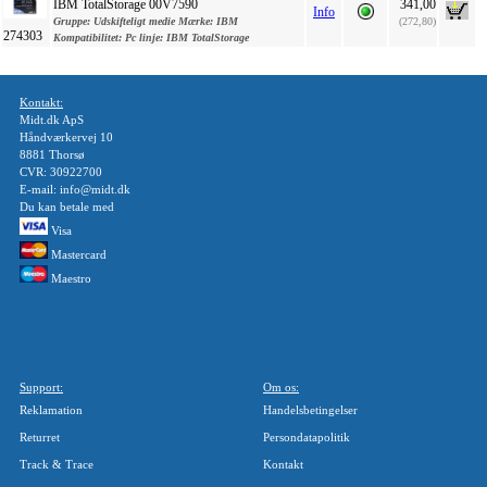
IBM TotalStorage 00V7590
341,00
Info
Gruppe:
Udskifteligt medie
Mærke:
IBM
(272,80)
274303
Kompatibilitet:
Pc
linje:
IBM TotalStorage
Kontakt:
Midt.dk ApS
Håndværkervej 10
8881 Thorsø
CVR: 30922700
E-mail: info@midt.dk
Du kan betale med
Visa
Mastercard
Maestro
Support:
Om os:
Reklamation
Handelsbetingelser
Returret
Persondatapolitik
Track & Trace
Kontakt