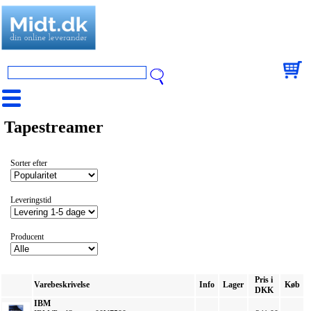
Tapestreamer
Sorter efter
Leveringstid
Producent
Pris i
Varebeskrivelse
Info
Lager
Køb
DKK
IBM