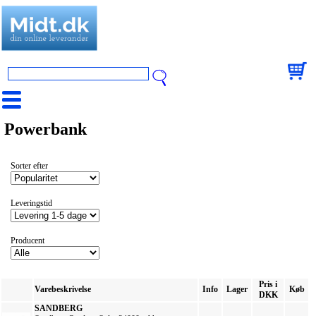
Powerbank
Sorter efter
Leveringstid
Producent
Pris i
Varebeskrivelse
Info
Lager
Køb
DKK
SANDBERG