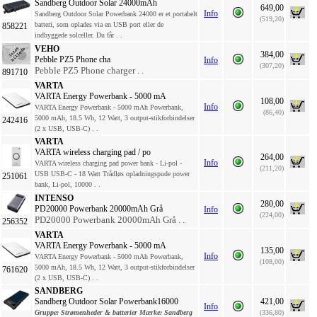
Sandberg Outdoor Solar 24000mAh
649,00
Info
Sandberg Outdoor Solar Powerbank 24000 er et portabelt
(519,20)
batteri, som oplades via en USB port eller de
858221
indbyggede solceller. Du får . .
VEHO
384,00
Pebble PZ5 Phone cha
Info
(307,20)
Pebble PZ5 Phone charger . .
891710
VARTA
VARTA Energy Powerbank - 5000 mA
108,00
Info
VARTA Energy Powerbank - 5000 mAh Powerbank,
(86,40)
5000 mAh, 18.5 Wh, 12 Watt, 3 output-stikforbindelser
242416
(2 x USB, USB-C) . .
VARTA
VARTA wireless charging pad / po
264,00
Info
VARTA wireless charging pad power bank - Li-pol -
(211,20)
USB USB-C - 18 Watt Trådløs opladningspude power
251061
bank, Li-pol, 10000 . .
INTENSO
280,00
PD20000 Powerbank 20000mAh Grå
Info
(224,00)
PD20000 Powerbank 20000mAh Grå . .
256352
VARTA
VARTA Energy Powerbank - 5000 mA
135,00
Info
VARTA Energy Powerbank - 5000 mAh Powerbank,
(108,00)
5000 mAh, 18.5 Wh, 12 Watt, 3 output-stikforbindelser
761620
(2 x USB, USB-C) . .
SANDBERG
Sandberg Outdoor Solar Powerbank16000
421,00
Info
Gruppe:
Strømenheder & batterier
Mærke:
Sandberg
(336,80)