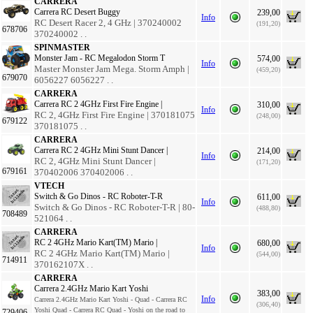
CARRERA
Carrera RC Desert Buggy
239,00
Info
RC Desert Racer 2, 4 GHz | 370240002
(191,20)
678706
370240002 . .
SPINMASTER
Monster Jam - RC Megalodon Storm T
574,00
Info
Master Monster Jam Mega. Storm Amph |
(459,20)
679070
6056227 6056227 . .
CARRERA
Carrera RC 2 4GHz First Fire Engine |
310,00
Info
RC 2, 4GHz First Fire Engine | 370181075
(248,00)
679122
370181075 . .
CARRERA
Carrera RC 2 4GHz Mini Stunt Dancer |
214,00
Info
RC 2, 4GHz Mini Stunt Dancer |
(171,20)
679161
370402006 370402006 . .
VTECH
Switch & Go Dinos - RC Roboter-T-R
611,00
Info
Switch & Go Dinos - RC Roboter-T-R | 80-
(488,80)
708489
521064 . .
CARRERA
RC 2 4GHz Mario Kart(TM) Mario |
680,00
Info
RC 2 4GHz Mario Kart(TM) Mario |
(544,00)
714911
370162107X . .
CARRERA
Carrera 2.4GHz Mario Kart Yoshi
383,00
Info
Carrera 2.4GHz Mario Kart Yoshi - Quad - Carrera RC
(306,40)
Yoshi Quad - Carrera RC Quad - Yoshi on the road to
729406