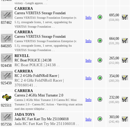
victory - Length approx. . .
CARRERA
Carrera VERITAS Storage Foundati
695,00
Info
Carrera VERITAS Storage Foundation Enterprise (v.
(556,00)
837462
5.1), crossgrade licens, 1 server, opgradering fra
VERITAS Storage Foundation . .
CARRERA
Carrera VERITAS Storage Foundati
664,00
Info
Carrera VERITAS Storage Foundation Enterprise (v.
(531,20)
840205
5.1), crossgrade licens, 1 server, opgradering fra
VERITAS Storage Foundation . .
REVELL
265,00
RC Boat POLICE | 24138
Info
(212,00)
RC Boat POLICE | 24138 . .
924458
CARRERA
RC 2 4 GHz FoldNRoll Racer |
354,00
Info
RC 2 4 GHz FoldNRoll Racer |
(283,20)
925459
370160141 . .
CARRERA
Carrera 2.4GHz Mini Turnator 2.0
232,00
Info
Carrera 2.4GHz Mini Turnator 2.0 Carrera RC Mini
(185,60)
Turnator 2.0 - Carrera RC Action - Vanvittig stunt action
925511
med den nyeste tilføjelse . .
JADA TOYS
303,00
Jada RC Fart Kart Try Me 251106018
Info
(242,40)
Jada RC Fart Kart Try Me 251106018 . .
957556