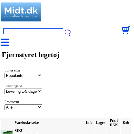
Fjernstyret legetøj
Sorter efter
Leveringstid
Producent
Pris i
Varebeskrivelse
Info
Lager
Køb
DKK
SIKU