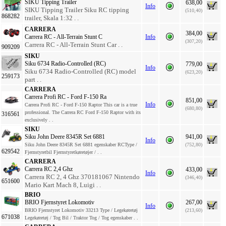
SIKU Tipping Trailer
638,00
Info
SIKU Tipping Trailer Siku RC tipping
(510,40)
868282
trailer, Skala 1:32 . .
CARRERA
384,00
Carrera RC - All-Terrain Stunt C
Info
(307,20)
Carrera RC - All-Terrain Stunt Car . .
909209
SIKU
Siku 6734 Radio-Controlled (RC)
779,00
Info
Siku 6734 Radio-Controlled (RC) model
(623,20)
259173
part . .
CARRERA
Carrera Profi RC - Ford F-150 Ra
851,00
Info
Carrera Profi RC - Ford F-150 Raptor This car is a true
(680,80)
professional. The Carrera RC Ford F-150 Raptor with its
316561
exclusively . .
SIKU
Siku John Deere 8345R Set 6881
941,00
Info
Siku John Deere 8345R Set 6881 egenskaber RCType /
(752,80)
629542
Fjernstyretbil Fjernstyretkøretøjer / . .
CARRERA
Carrera RC 2,4 Ghz
433,00
Info
Carrera RC 2, 4 Ghz 370181067 Nintendo
(346,40)
651600
Mario Kart Mach 8, Luigi . .
BRIO
BRIO Fjernstyret Lokomotiv
267,00
Info
BRIO Fjernstyret Lokomotiv 33213 Type / Legekøretøj
(213,60)
671038
Legekøretøj / Tog Bil / Traktor Tog / Tog egenskaber . .