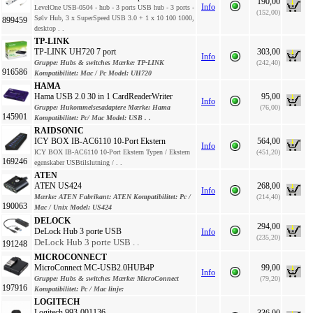
190,00
Info
LevelOne USB-0504 - hub - 3 ports USB hub - 3 ports -
(152,00)
Sølv Hub, 3 x SuperSpeed USB 3.0 + 1 x 10 100 1000,
899459
desktop . .
TP-LINK
TP-LINK UH720 7 port
303,00
Info
Gruppe:
Hubs & switches
Mærke:
TP-LINK
(242,40)
916586
Kompatibilitet:
Mac / Pc
Model:
UH720
HAMA
Hama USB 2.0 30 in 1 CardReaderWriter
95,00
Info
Gruppe:
Hukommelsesadaptere
Mærke:
Hama
(76,00)
145901
Kompatibilitet:
Pc/ Mac
Model:
USB . .
RAIDSONIC
ICY BOX IB-AC6110 10-Port Ekstern
564,00
Info
ICY BOX IB-AC6110 10-Port Ekstern Typen / Ekstern
(451,20)
169246
egenskaber USBtilslutning / . .
ATEN
ATEN US424
268,00
Info
Mærke:
ATEN
Fabrikant:
ATEN
Kompatibilitet:
Pc /
(214,40)
190063
Mac / Unix
Model:
US424
DELOCK
294,00
DeLock Hub 3 porte USB
Info
(235,20)
DeLock Hub 3 porte USB . .
191248
MICROCONNECT
MicroConnect MC-USB2.0HUB4P
99,00
Info
Gruppe:
Hubs & switches
Mærke:
MicroConnect
(79,20)
197916
Kompatibilitet:
Pc / Mac
linje:
LOGITECH
Logitech 993-001136,