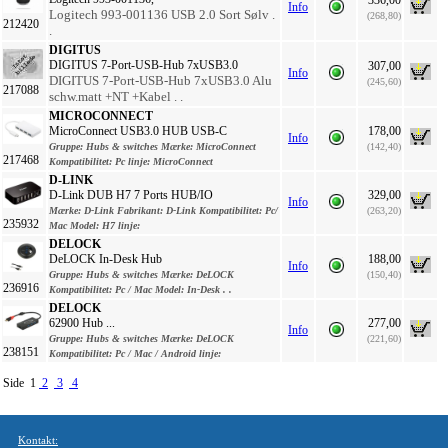
336,00
Info
Logitech 993-001136 USB 2.0 Sort Sølv .
(268,80)
212420
.
DIGITUS
DIGITUS 7-Port-USB-Hub 7xUSB3.0
307,00
Info
DIGITUS 7-Port-USB-Hub 7xUSB3.0 Alu
(245,60)
217088
schw.matt +NT +Kabel . .
MICROCONNECT
MicroConnect USB3.0 HUB USB-C
178,00
Info
Gruppe:
Hubs & switches
Mærke:
MicroConnect
(142,40)
217468
Kompatibilitet:
Pc
linje:
MicroConnect
D-LINK
D-Link DUB H7 7 Ports HUB/IO
329,00
Info
Mærke:
D-Link
Fabrikant:
D-Link
Kompatibilitet:
Pc/
(263,20)
235932
Mac
Model:
H7
linje:
DELOCK
DeLOCK In-Desk Hub
188,00
Info
Gruppe:
Hubs & switches
Mærke:
DeLOCK
(150,40)
236916
Kompatibilitet:
Pc / Mac
Model:
In-Desk . .
DELOCK
62900 Hub ...
277,00
Info
Gruppe:
Hubs & switches
Mærke:
DeLOCK
(221,60)
238151
Kompatibilitet:
Pc / Mac / Android
linje:
Side 1
2
3
4
Kontakt: