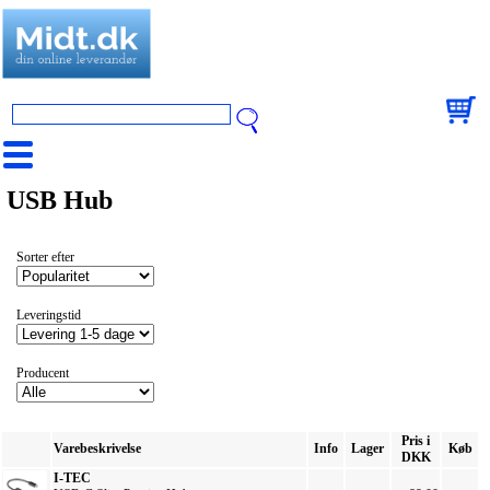
USB Hub
Sorter efter
Leveringstid
Producent
Pris i
Varebeskrivelse
Info
Lager
Køb
DKK
I-TEC