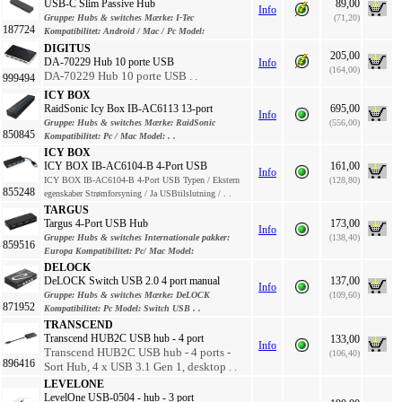
USB-C Slim Passive Hub
89,00
Info
Gruppe:
Hubs & switches
Mærke:
I-Tec
(71,20)
187724
Kompatibilitet:
Android / Mac / Pc
Model:
DIGITUS
205,00
DA-70229 Hub 10 porte USB
Info
(164,00)
DA-70229 Hub 10 porte USB . .
999494
ICY BOX
RaidSonic Icy Box IB-AC6113 13-port
695,00
Info
Gruppe:
Hubs & switches
Mærke:
RaidSonic
(556,00)
850845
Kompatibilitet:
Pc / Mac
Model:
. .
ICY BOX
ICY BOX IB-AC6104-B 4-Port USB
161,00
Info
ICY BOX IB-AC6104-B 4-Port USB Typen / Ekstern
(128,80)
855248
egenskaber Strømforsyning / Ja USBtilslutning / . .
TARGUS
Targus 4-Port USB Hub
173,00
Info
Gruppe:
Hubs & switches
Internationale pakker:
(138,40)
859516
Europa
Kompatibilitet:
Pc/ Mac
Model:
DELOCK
DeLOCK Switch USB 2.0 4 port manual
137,00
Info
Gruppe:
Hubs & switches
Mærke:
DeLOCK
(109,60)
871952
Kompatibilitet:
Pc
Model:
Switch USB . .
TRANSCEND
Transcend HUB2C USB hub - 4 port
133,00
Info
Transcend HUB2C USB hub - 4 ports -
(106,40)
896416
Sort Hub, 4 x USB 3.1 Gen 1, desktop . .
LEVELONE
LevelOne USB-0504 - hub - 3 port