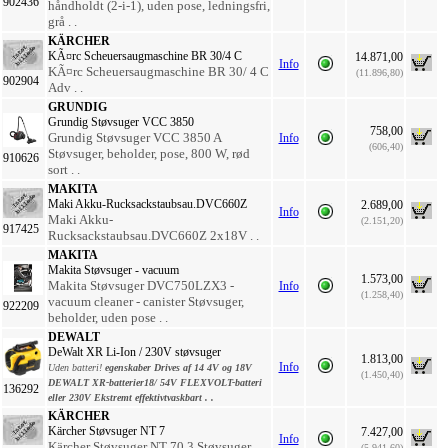
902436
håndholdt (2-i-1), uden pose, ledningsfri,
grå . .
KÄRCHER
KÃ¤rc Scheuersaugmaschine BR 30/4 C
14.871,00
Info
KÃ¤rc Scheuersaugmaschine BR 30/ 4 C
(11.896,80)
902904
Adv . .
GRUNDIG
Grundig Støvsuger VCC 3850
758,00
Grundig Støvsuger VCC 3850 A
Info
(606,40)
Støvsuger, beholder, pose, 800 W, rød
910626
sort . .
MAKITA
Maki Akku-Rucksackstaubsau.DVC660Z
2.689,00
Info
Maki Akku-
(2.151,20)
917425
Rucksackstaubsau.DVC660Z 2x18V . .
MAKITA
Makita Støvsuger - vacuum
1.573,00
Makita Støvsuger DVC750LZX3 -
Info
(1.258,40)
vacuum cleaner - canister Støvsuger,
922209
beholder, uden pose . .
DEWALT
DeWalt XR Li-Ion / 230V støvsuger
1.813,00
Info
Uden batteri!
egenskaber
Drives af 14 4V og 18V
(1.450,40)
DEWALT XR-batterier18/ 54V FLEXVOLT-batteri
136292
eller 230V Ekstremt effektivtvaskbart . .
KÄRCHER
Kärcher Støvsuger NT 7
7.427,00
Info
Kärcher Støvsuger NT 70 3 Støvsuger,
(5.941,60)