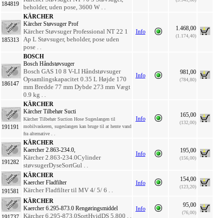
184819
beholder, uden pose, 3600 W . .
KÄRCHER
Kärcher Støvsuger Prof
1.468,00
Kärcher Støvsuger Professional NT 22 1
Info
(1.174,40)
Ap L Støvsuger, beholder, pose uden
185313
pose . .
BOSCH
Bosch Håndstøvsuger
Bosch GAS 10 8 V-LI Håndstøvsuger
981,00
Info
Opsamlingskapacitet 0.35 L Højde 170
(784,80)
186147
mm Bredde 77 mm Dybde 273 mm Vægt
0.9 kg . .
KÄRCHER
Kärcher Tilbehør Sucti
165,00
Info
Kärcher Tilbehør Suction Hose Sugeslangen til
(132,00)
191191
mobilvaskeren, sugeslangen kan bruge til at hente vand
fra alternative . .
KÄRCHER
Kaercher 2.863-234.0,
195,00
Info
Kärcher 2.863-234.0Cylinder
(156,00)
191282
støvsugerDyseSortGul . .
KÄRCHER
154,00
Kaercher Fladfilter
Info
(123,20)
Kärcher Fladfilter til MV 4/ 5/ 6 . .
191581
KÄRCHER
95,00
Kaercher 6.295-873.0 Rengøringsmiddel
Info
(76,00)
Kärcher 6.295-873.0SortHvidDS 5.800 . .
191737