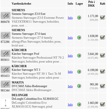
Pris i
Varebeskrivelse
Info
Lager
Køb
DKK
SIEMENS
Siemens Støvsuger Z3.0 Extr
1.171,00
Siemens Støvsuger Z3.0 Extreme Power
Info
(936,80)
VSZ3XTRM11 Støvsuger, beholder,
869478
pose, sort . .
SIEMENS
Siemens Støvsuger Z7.0 fami
1.638,00
Siemens Støvsuger Z7.0 family
Info
(1.310,40)
allergyPlus Støvsuger, beholder, pose,
872286
hvid sort . .
KÄRCHER
Kärcher Støvsuger Prof
5.841,00
Info
Kärcher Støvsuger Professional NT 70 2
(4.672,80)
893011
Støvsuger, beholder, pose uden pose . .
KÄRCHER
Kärcher Støvsuger NT 3
6.199,00
Info
Kärcher Støvsuger NT 30 1 Tact Te M
(4.959,20)
893453
Støvsuger, beholder, pose uden pose . .
MAKITA
901,00
DVC560Z Akku-Bodensauger
Info
(720,80)
DVC560Z Akku-Bodensauger . .
901344
DELONGHI
DeLonghi Colombina Evo XLM418.GC
DeLonghi Colombina Evo
1.663,00
Info
XLM418.GCG Støvsuger, pind
(1.330,40)