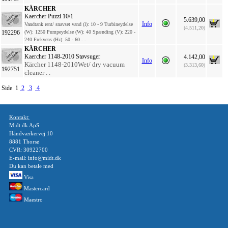
KÄRCHER
Kaercher Puzzi 10/1
5.639,00
Info
Vandtank rent/ snavset vand (l): 10 - 9 Turbineydelse
(4.511,20)
192296
(W): 1250 Pumpeydelse (W): 40 Spænding (V): 220 -
240 Frekvens (Hz): 50 - 60 . .
KÄRCHER
Kaercher 1148-2010 Støvsuger
4.142,00
Info
Kärcher 1148-2010Wet/ dry vacuum
(3.313,60)
192751
cleaner . .
Side 1
2
3
4
Kontakt:
Midt.dk ApS
Håndværkervej 10
8881 Thorsø
CVR: 30922700
E-mail: info@midt.dk
Du kan betale med
Visa
Mastercard
Maestro