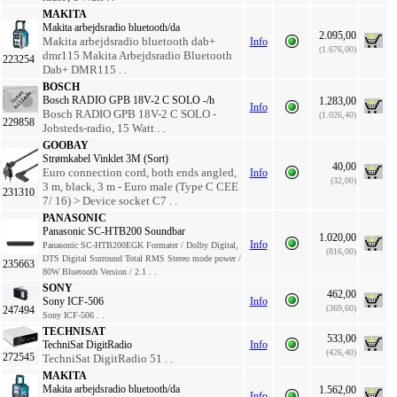
MAKITA
Makita arbejdsradio bluetooth/da
2.095,00
Makita arbejdsradio bluetooth dab+
Info
(1.676,00)
dmr115 Makita Arbejdsradio Bluetooth
223254
Dab+ DMR115 . .
BOSCH
Bosch RADIO GPB 18V-2 C SOLO -/h
1.283,00
Info
Bosch RADIO GPB 18V-2 C SOLO -
(1.026,40)
229858
Jobsteds-radio, 15 Watt . .
GOOBAY
Strømkabel Vinklet 3M (Sort)
40,00
Euro connection cord, both ends angled,
Info
(32,00)
3 m, black, 3 m - Euro male (Type C CEE
231310
7/ 16) > Device socket C7 . .
PANASONIC
Panasonic SC-HTB200 Soundbar
1.020,00
Info
Panasonic SC-HTB200EGK Formater / Dolby Digital,
(816,00)
DTS Digital Surround Total RMS Stereo mode power /
235663
80W Bluetooth Version / 2.1 . .
SONY
462,00
Sony ICF-506
Info
(369,60)
247494
Sony ICF-506 . .
TECHNISAT
533,00
TechniSat DigitRadio
Info
(426,40)
272545
TechniSat DigitRadio 51 . .
MAKITA
Makita arbejdsradio bluetooth/da
1.562,00
Info