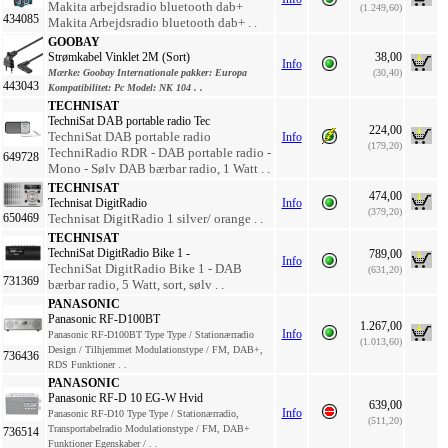
Makita arbejdsradio bluetooth dab+
(1.249,60)
434085
Makita Arbejdsradio bluetooth dab+ . .
GOOBAY
Strømkabel Vinklet 2M (Sort)
38,00
Info
Mærke:
Goobay
Internationale pakker:
Europa
(30,40)
443043
Kompatibilitet:
Pc
Model:
NK 104 . .
TECHNISAT
TechniSat DAB portable radio Tec
224,00
TechniSat DAB portable radio
Info
(179,20)
TechniRadio RDR - DAB portable radio -
649728
Mono - Sølv DAB bærbar radio, 1 Watt . .
TECHNISAT
474,00
Technisat DigitRadio
Info
(379,20)
650469
Technisat DigitRadio 1 silver/ orange . .
TECHNISAT
TechniSat DigitRadio Bike 1 -
789,00
Info
TechniSat DigitRadio Bike 1 - DAB
(631,20)
731369
bærbar radio, 5 Watt, sort, sølv . .
PANASONIC
Panasonic RF-D100BT
1.267,00
Info
Panasonic RF-D100BT Type Type / Stationærradio
(1.013,60)
Design / Tilhjemmet Modulationstype / FM, DAB+,
736436
RDS Funktioner . .
PANASONIC
Panasonic RF-D 10 EG-W Hvid
639,00
Info
Panasonic RF-D10 Type Type / Stationærradio,
(511,20)
Transportabelradio Modulationstype / FM, DAB+
736514
Funktioner Egenskaber / . .