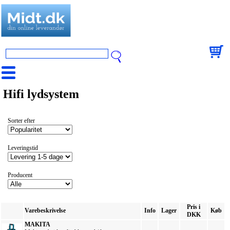
Hifi lydsystem
Sorter efter
Leveringstid
Producent
Pris i
Varebeskrivelse
Info
Lager
Køb
DKK
MAKITA