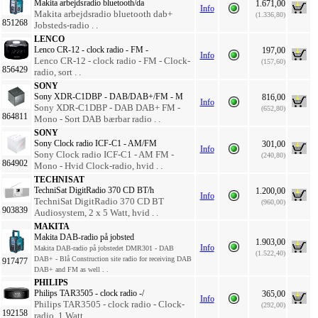
Makita arbejdsradio bluetooth/da
1.671,00
Info
Makita arbejdsradio bluetooth dab+
(1.336,80)
851268
Jobsteds-radio . .
LENCO
Lenco CR-12 - clock radio - FM -
197,00
Info
Lenco CR-12 - clock radio - FM - Clock-
(157,60)
856429
radio, sort . .
SONY
Sony XDR-C1DBP - DAB/DAB+/FM - M
816,00
Info
Sony XDR-C1DBP - DAB DAB+ FM -
(652,80)
864811
Mono - Sort DAB bærbar radio . .
SONY
Sony Clock radio ICF-C1 - AM/FM
301,00
Info
Sony Clock radio ICF-C1 - AM FM -
(240,80)
864902
Mono - Hvid Clock-radio, hvid . .
TECHNISAT
TechniSat DigitRadio 370 CD BT/h
1.200,00
Info
TechniSat DigitRadio 370 CD BT
(960,00)
903839
Audiosystem, 2 x 5 Watt, hvid . .
MAKITA
Makita DAB-radio på jobsted
1.903,00
Info
Makita DAB-radio på jobstedet DMR301 - DAB
(1.522,40)
DAB+ - Blå Construction site radio for receiving DAB
917477
DAB+ and FM as well . .
PHILIPS
Philips TAR3505 - clock radio -/
365,00
Info
Philips TAR3505 - clock radio - Clock-
(292,00)
192158
radio, 1 Watt . .