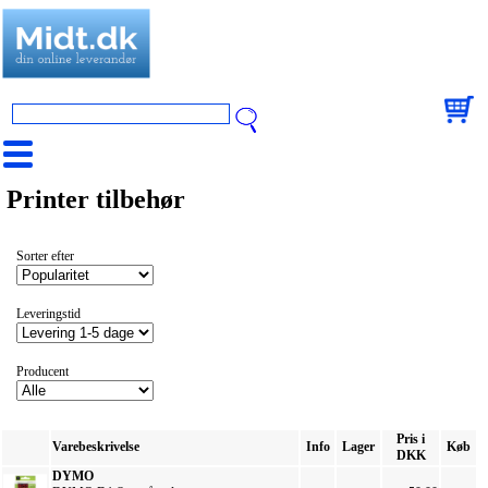
Printer tilbehør
Sorter efter
Leveringstid
Producent
Pris i
Varebeskrivelse
Info
Lager
Køb
DKK
DYMO