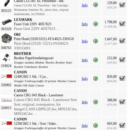
Canon CLI-581 XL Photoblue - Ink
129,00
Info
Canon CLI-581 XL Photoblue - Ink Cartridge -
(103,20)
Blækpatron Størrelse XL, photo blue, original,
303125
blækbeholder, for PIXMA . .
LEXMARK
1.798,00
Fuser Unit 220V 40X7623
Info
(1.438,40)
Fuser Unit 220V 40X7623 . .
303329
OKI
Print Head (3320/3321) 4YA4023-3301G0
1.847,00
Info
Print Head (3320/ 3321) 4YA4023-
(1.477,60)
308763
3301G001 . .
BROTHER
Brother Papirfremføringssæt
212,00
Info
Gruppe:
outdata tilbehør
Mærke:
Brother
linje:
(169,60)
319024
Brother
Fabrikant:
Brother
CANON
1249C002 1 Stk. / Cya...
826,00
Info
Gruppe:
Forbrugsstoffer til printer
Mærke:
Canon
(660,80)
326902
Model:
046
linje:
Canon
CANON
Canon CRG 045 Black - Lasertoner
Canon CRG 045 Black - Lasertoner Sort
588,00
Info
Sort, original, tonerpatron, for
(470,40)
326915
ImageCLASS LBP612Cdw, MF632Cdw,
MF634Cdw . .
CANON
1250C002 1 Stk. / Sort / Sider...
693,00
Info
Gruppe:
Forbrugsstoffer til printer
Mærke:
Canon
(554,40)