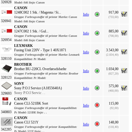
326928
Model:
046
linje:
Canon
CANON
1248C002 1 Stk. / Magenta / Si...
917,00
Info
Gruppe:
Forbrugsstoffer til printer
Mærke:
Canon
(733,60)
326941
Model:
046
linje:
Canon
CANON
1247C002 1 Stk. / Gul...
885,00
Info
Gruppe:
Forbrugsstoffer til printer
Mærke:
Canon
(708,00)
326954
Model:
046
linje:
Canon
LEXMARK
Fusing Unit 220V - Type 1 40X1871
3.543,00
Info
Gruppe:
Forbrugsstoffer til printer
Mærke:
Lexmark
(2.834,40)
328110
Kompatibilitet:
Pc
Model:
BROTHER
Brother BU-220CL Overførselsbælte
1.034,00
Info
Gruppe:
Forbrugsstoffer til printer
Mærke:
Brother
(827,20)
328123
Kompatibilitet:
Pc
Model:
SONY
575,00
Sony P.O.I Service (A1855640A)
Info
(460,00)
Sony P.O.I Servic . .
329693
CANON
Canon CLI-521BK Sort
115,00
Info
Gruppe:
Forbrugsstoffer til printer
Kompatibilitet:
(92,00)
340803
Pc
Model:
521BK
linje:
. .
CANON
Canon CLI 521Y
148,00
Info
Gruppe:
Forbrugsstoffer til printer
Kompatibilitet:
(118,40)
342285
Pc
Model:
521Y
linje:
. .