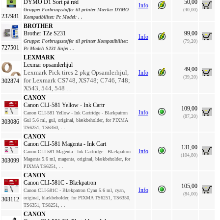
DYMO D1 Sort på rød
50,00
Info
Gruppe:
Forbrugsstoffer til printer
Mærke:
DYMO
(40,00)
237981
Kompatibilitet:
Pc
Model:
. .
BROTHER
Brother TZe S231
99,00
Info
Gruppe:
Forbrugsstoffer til printer
Kompatibilitet:
(79,20)
727501
Pc
Model:
S231
linje:
. .
LEXMARK
Lexmar opsamlerhjul
49,00
Lexmark Pick tires 2 pkg Opsamlerhjul,
Info
(39,20)
for Lexmark CS748, XS748; C746, 748;
302874
X543, 544, 548 . .
CANON
Canon CLI-581 Yellow - Ink Cartr
109,00
Info
Canon CLI-581 Yellow - Ink Cartridge - Blækpatron
(87,20)
Gul 5.6 ml, gul, original, blækbeholder, for PIXMA
303086
TS6251, TS6350, . .
CANON
Canon CLI-581 Magenta - Ink Cart
131,00
Info
Canon CLI-581 Magenta - Ink Cartridge - Blækpatron
(104,80)
Magenta 5.6 ml, magenta, original, blækbeholder, for
303099
PIXMA TS6251, . .
CANON
Canon CLI-581C - Blækpatron
105,00
Info
Canon CLI-581C - Blækpatron Cyan 5.6 ml, cyan,
(84,00)
original, blækbeholder, for PIXMA TS6251, TS6350,
303112
TS6351, TS8251, . .
CANON