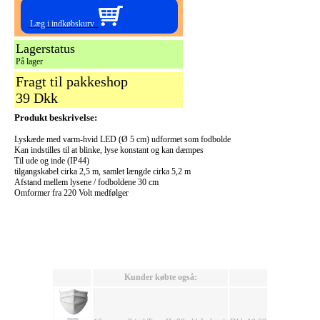
Læg i indkøbskurv
Lagerstatus
På lager
Fragt til pakkeshop
39 Dkk
Produkt beskrivelse:
Lyskæde med varm-hvid LED (Ø 5 cm) udformet som fodbolde
Kan indstilles til at blinke, lyse konstant og kan dæmpes
Til ude og inde (IP44)
tilgangskabel cirka 2,5 m, samlet længde cirka 5,2 m
Afstand mellem lysene / fodboldene 30 cm
Omformer fra 220 Volt medfølger
Kunder købte også: