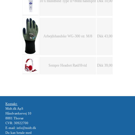
10 x mundbind Type II+80ml håndsprit
Dkk 10,00
Arbejdshandske WG-300 str. M/8
Dkk 43,00
Sempre Headset Rød/Hvid
Dkk 39,00
Kontakt:
Midt.dk ApS
Håndværkervej 10
8881 Thorsø
CVR: 30922700
E-mail: info@midt.dk
Du kan betale med