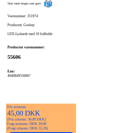
Skal varen bruges som gave
Varenummer: 351974
Producent: Goobay
LED-Lyskæde med 10 fodbolde
Producent varenummer:
55606
Ean:
4040849556067
Pris m/moms:
45,00 DKK
(Pris u/moms: 36,00 DKK)
Fragt m/moms: DKK 39,00
(Fragt u/moms: DKK 31,20)