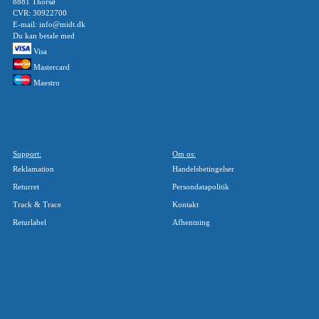
8881 Thorsø
CVR: 30922700
E-mail: info@midt.dk
Du kan betale med
Visa
Mastercard
Maestro
Support:
Om os:
Reklamation
Handelsbetingelser
Returret
Persondatapolitik
Track & Trace
Kontakt
Returlabel
Afhentning