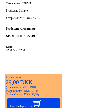
Varenummer: 748223
Producent: Sempre
Sempre SE-MP-10U3FC2-BL
Producent varenummer:
SE-MP-10U3Fc2-BL
Ean:
4250558482230
Pris m/moms:
29,00 DKK
(Pris u/moms: 23,20 DKK)
Fragt m/moms: DKK 39,00
(Fragt u/moms: DKK 31,20)
Læg i indkøbskurv