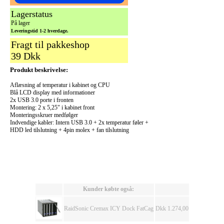
Lagerstatus
På lager
Leveringstid 1-2 hverdage.
Fragt til pakkeshop
39 Dkk
Produkt beskrivelse:
Aflæsning af temperatur i kabinet og CPU
Blå LCD display med informationer
2x USB 3.0 porte i fronten
Montering: 2 x 5,25" i kabinet front
Monteringsskruer medfølger
Indvendige kabler: Intern USB 3.0 + 2x temperatur føler +
HDD led tilslutning + 4pin molex + fan tilslutning
Kunder købte også:
RaidSonic Cremax ICY Dock FatCag
Dkk 1.274,00