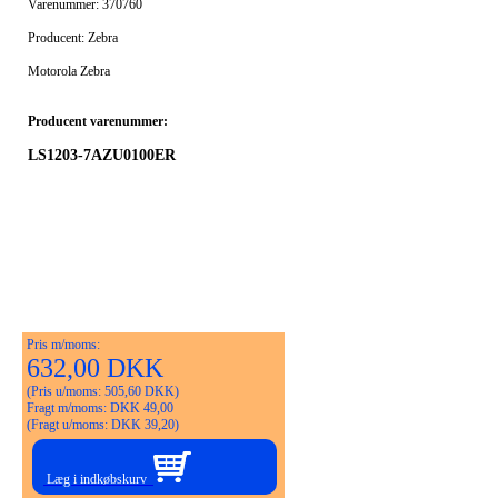
Varenummer: 370760
Producent: Zebra
Motorola Zebra
Producent varenummer:
LS1203-7AZU0100ER
Pris m/moms:
632,00 DKK
(Pris u/moms: 505,60 DKK)
Fragt m/moms: DKK 49,00
(Fragt u/moms: DKK 39,20)
Læg i indkøbskurv