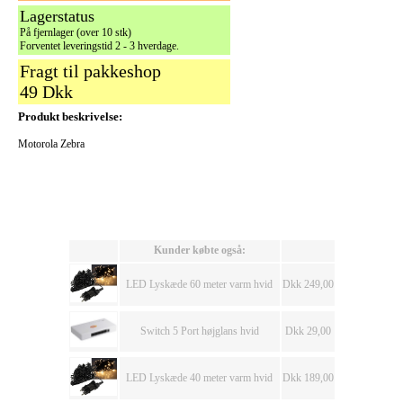
Lagerstatus
På fjernlager (over 10 stk)
Forventet leveringstid 2 - 3 hverdage.
Fragt til pakkeshop
49 Dkk
Produkt beskrivelse:
Motorola Zebra
Kunder købte også:
LED Lyskæde 60 meter varm hvid
Dkk 249,00
Switch 5 Port højglans hvid
Dkk 29,00
LED Lyskæde 40 meter varm hvid
Dkk 189,00