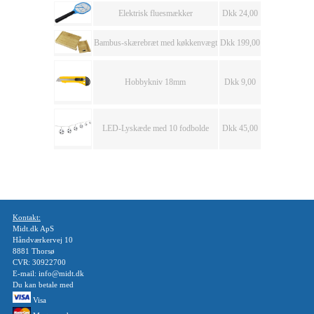
Elektrisk fluesmækker
Dkk 24,00
Bambus-skærebræt med køkkenvægt
Dkk 199,00
Hobbykniv 18mm
Dkk 9,00
LED-Lyskæde med 10 fodbolde
Dkk 45,00
Kontakt:
Midt.dk ApS
Håndværkervej 10
8881 Thorsø
CVR: 30922700
E-mail: info@midt.dk
Du kan betale med
Visa