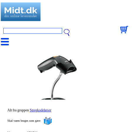
Alt fra gruppen
Stregkodelæser
Skal varen bruges som gave