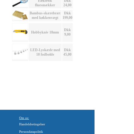
Elektrisk
Dkk
fluesmækker
24,00
Bambus-skærebræt
Dkk
med køkkenvægt
199,00
Dkk
Hobbykniv 18mm
9,00
LED-Lyskæde med
Dkk
10 fodbolde
45,00
Om os:
Handelsbetingelser
Persondatapolitik