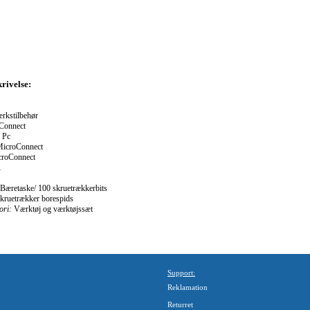
rivelse:
rkstilbehør
Connect
Pc
icroConnect
roConnect
1
Bæretaske/ 100 skruetrækkerbits
kruetrækker borespids
ori:
Værktøj og værktøjssæt
Support:
Reklamation
Returret