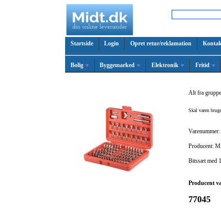
Startside
Login
Opret retur/reklamation
Kontak
Bolig
Byggemarked
Elektronik
Fritid
Alt fra grupp
Skal varen bru
Varenummer:
Producent: M
Bitssæt med 1
Producent v
77045