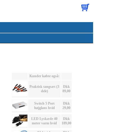
Kunder købte også:
Praktisk tangsæt (3
Dkk
dele)
89,00
Switch 5 Port
Dkk
højglans hvid
29,00
LED Lyskæde 40
Dkk
meter varm hvid
189,00