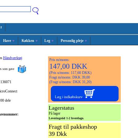
t
Have
Køkken
Leg
Personlig pleje
en
Håndværktøj
Pris m/moms:
147,00 DKK
ges som gave
(Pris u/moms: 117,60 DKK)
Fragt m/moms: DKK 39,00
 136071
(Fragt u/moms: DKK 31,20)
icroConnect
Læg i indkøbskurv
00 dele
Lagerstatus
På lager
arenummer:
Leveringstid 1-2 hverdage.
Fragt til pakkeshop
39 Dkk