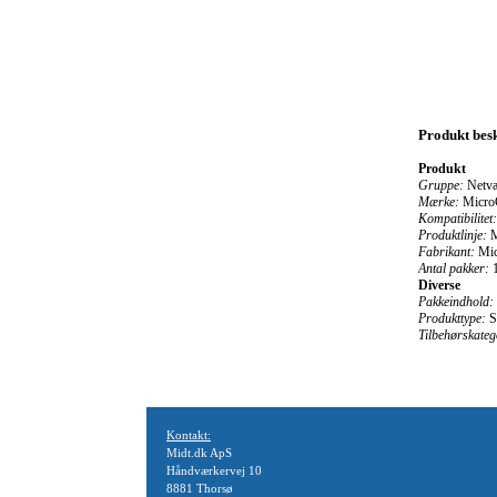
Produkt besk
Produkt
Gruppe:
Netvæ
Mærke:
Micro
Kompatibilitet:
Produktlinje:
M
Fabrikant:
Mic
Antal pakker:
Diverse
Pakkeindhold:
Produkttype:
S
Tilbehørskateg
Kontakt:
Midt.dk ApS
Håndværkervej 10
8881 Thorsø