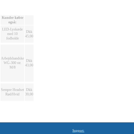
Kunder købte
også:
LED-Lyskæde
Dkk
med 10
45,00
fodbolde
Arbejdshandske
Dkk
WG-300 str.
43,00
M/8
Sempre Headset
Dkk
Rød/Hvid
39,00
Support: