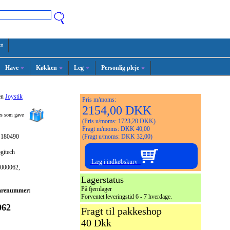
t
Have
Køkken
Leg
Personlig pleje
en
Joystik
Pris m/moms:
2154,00 DKK
ges som gave
(Pris u/moms: 1723,20 DKK)
Fragt m/moms: DKK 40,00
 180490
(Fragt u/moms: DKK 32,00)
gitech
Læg i indkøbskurv
-000062,
Lagerstatus
På fjernlager
arenummer:
Forventet leveringstid 6 - 7 hverdage.
062
Fragt til pakkeshop
40 Dkk