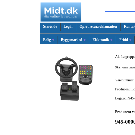
Startside
Login
Opret retur/reklamation
Kontak
Bolig
Byggemarked
Elektronik
Fritid
Alt fra grupp
Skal varen bru
Varenummer:
Producent: Lo
Logitech 945
Producent v
945-000