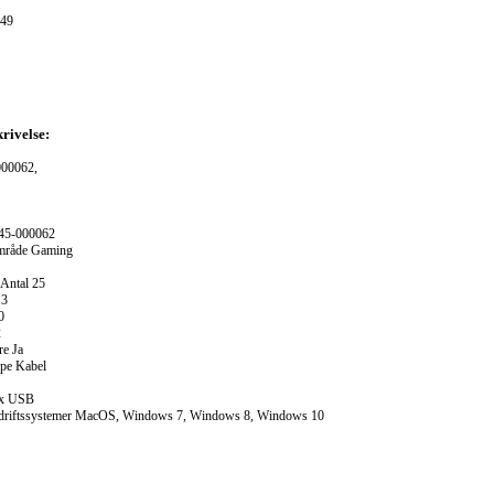
49
rivelse:
000062,
945-000062
mråde Gaming
 Antal 25
 3
0
2
e Ja
ype Kabel
1x USB
 driftssystemer MacOS, Windows 7, Windows 8, Windows 10