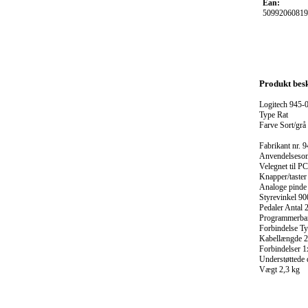
Ean:
50992060819
Produkt besk
Logitech 945-
Type Rat
Farve Sort/grå
Fabrikant nr. 
Anvendelseso
Velegnet til PC
Knapper/taster
Analoge pinde
Styrevinkel 90
Pedaler Antal 
Programmerbar
Forbindelse T
Kabellængde 2
Forbindelser 
Understøttede
Vægt 2,3 kg