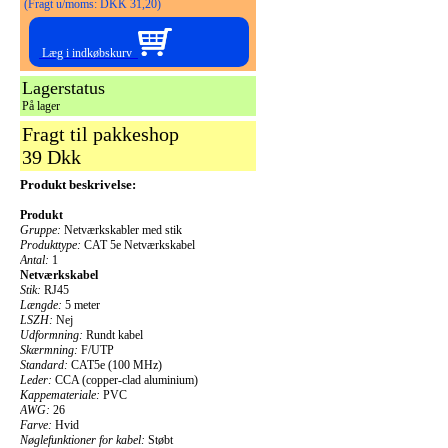
(Fragt u/moms: DKK 31,20)
Læg i indkøbskurv
Lagerstatus
På lager
Fragt til pakkeshop
39 Dkk
Produkt beskrivelse:
Produkt
Gruppe:
Netværkskabler med stik
Produkttype:
CAT 5e Netværkskabel
Antal:
1
Netværkskabel
Stik:
RJ45
Længde:
5 meter
LSZH:
Nej
Udformning:
Rundt kabel
Skærmning:
F/UTP
Standard:
CAT5e (100 MHz)
Leder:
CCA (copper-clad aluminium)
Kappemateriale:
PVC
AWG:
26
Farve:
Hvid
Nøglefunktioner for kabel:
Støbt