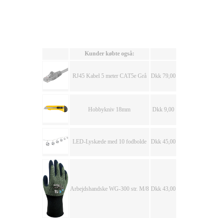
Kunder købte også:
RJ45 Kabel 5 meter CAT5e Grå
Dkk 79,00
Hobbykniv 18mm
Dkk 9,00
LED-Lyskæde med 10 fodbolde
Dkk 45,00
Arbejdshandske WG-300 str. M/8
Dkk 43,00