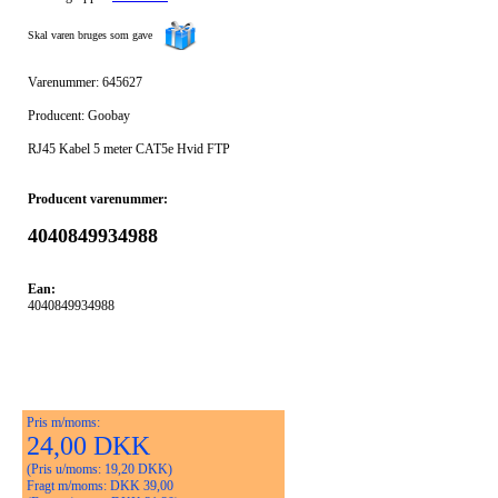
Skal varen bruges som gave
Varenummer: 645627
Producent: Goobay
RJ45 Kabel 5 meter CAT5e Hvid FTP
Producent varenummer:
4040849934988
Ean:
4040849934988
Pris m/moms:
24,00 DKK
(Pris u/moms: 19,20 DKK)
Fragt m/moms: DKK 39,00