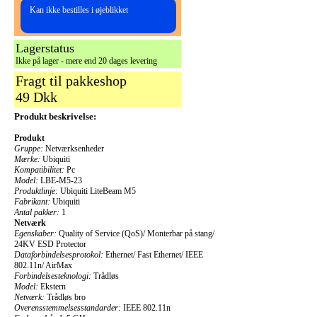
Kan ikke bestilles i øjeblikket
Lagerstatus
Ikke på lager - mere end 20 dages levering
Fragt til pakkeshop
49 Dkk
Produkt beskrivelse:
Produkt
Gruppe:
Netværksenheder
Mærke:
Ubiquiti
Kompatibilitet:
Pc
Model:
LBE-M5-23
Produktlinje:
Ubiquiti LiteBeam M5
Fabrikant:
Ubiquiti
Antal pakker:
1
Netværk
Egenskaber:
Quality of Service (QoS)/ Monterbar på stang/
24KV ESD Protector
Dataforbindelsesprotokol:
Ethernet/ Fast Ethernet/ IEEE
802.11n/ AirMax
Forbindelsesteknologi:
Trådløs
Model:
Ekstern
Netværk:
Trådløs bro
Overensstemmelsesstandarder:
IEEE 802.11n