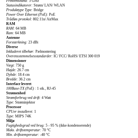
Frekvensbånd:
5 GHz
Statusindikatorer:
Strøm/ LAN/ WLAN
Produkttype Type:
Bridge
Power Over Ethernet (PoE):
PoE
Trådløs protokol:
802.11n/ AirMax
RAM
RAM:
64 MB
Ram:
64 MB
Antenne
Forstærkning:
23 dBi
Diverse
Inkluderet tilbehør:
Pælmontering
Overensstemmelsesstandarder:
IC/ FCC/ RoHS/ ETSI 300 019
Dimensioner
Vægt:
750 g
Højde:
26.7 cm
Dybde:
18.4 cm
Bredde:
36.2 cm
Interface leveret
100Base-TX (PoE) :
1 stk., RJ-45
Strømenhed
Strømforbrug ved drift:
4 Watt
Type:
Strøminjektor
Processor
CPUer installeret:
1
Type:
MIPS 74K
Miljø
Fugtighedsgrad ved brug:
5 - 95 % (ikke-kondenserende)
Maks. driftstemperatur:
70 °C
Min. driftstemperatur:
-40 °C