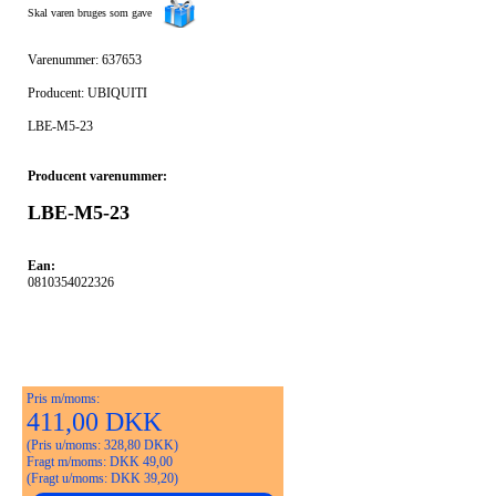
Skal varen bruges som gave
Varenummer: 637653
Producent: UBIQUITI
LBE-M5-23
Producent varenummer:
LBE-M5-23
Ean:
0810354022326
Pris m/moms:
411,00 DKK
(Pris u/moms: 328,80 DKK)
Fragt m/moms: DKK 49,00
(Fragt u/moms: DKK 39,20)