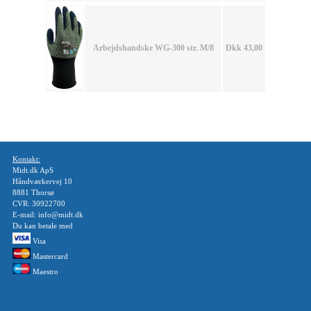
Arbejdshandske WG-300 str. M/8
Dkk 43,00
Kontakt:
Midt.dk ApS
Håndværkervej 10
8881 Thorsø
CVR: 30922700
E-mail: info@midt.dk
Du kan betale med
Visa
Mastercard
Maestro