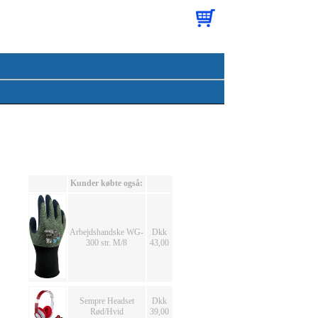
Kunder købte også:
Arbejdshandske WG-
Dkk
300 str. M/8
43,00
Sempre Headset
Dkk
Rød/Hvid
39,00