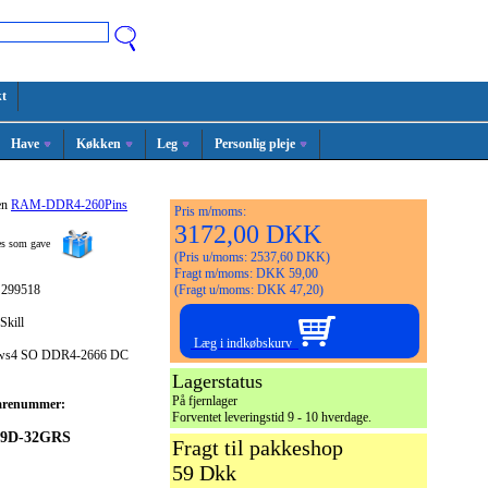
t
Have
Køkken
Leg
Personlig pleje
en
RAM-DDR4-260Pins
Pris m/moms:
3172,00 DKK
ges som gave
(Pris u/moms: 2537,60 DKK)
Fragt m/moms: DKK 59,00
 299518
(Fragt u/moms: DKK 47,20)
Skill
Læg i indkøbskurv
jaws4 SO DDR4-2666 DC
Lagerstatus
På fjernlager
arenummer:
Forventet leveringstid 9 - 10 hverdage.
19D-32GRS
Fragt til pakkeshop
59 Dkk