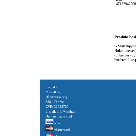
47132942208
Produkt besk
G.Skill Ripj
Hukommelse (
(til bærbar) 
bufferet, Ikke-p
Kontakt:
Midt.dk ApS
Håndværkervej 10
8881 Thorsø
CVR: 30922700
E-mail: info@midt.dk
Du kan betale med
Visa
Mastercard