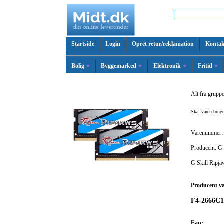
Startside
Login
Opret retur/reklamation
Kontak
Bolig
Byggemarked
Elektronik
Fritid
Alt fra grupp
Skal varen bru
Varenummer:
Producent: G.
G.Skill Rip
Producent v
F4-2666C
Ean: