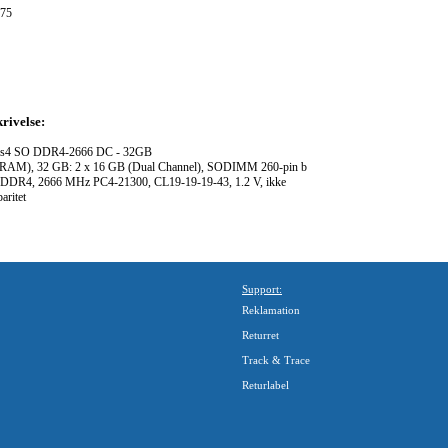
75
rivelse:
aws4 SO DDR4-2666 DC - 32GB
RAM), 32 GB: 2 x 16 GB (Dual Channel), SODIMM 260-pin b
b , DDR4, 2666 MHz PC4-21300, CL19-19-19-43, 1.2 V, ikke
aritet
Support:
Reklamation
Returret
Track & Trace
Returlabel